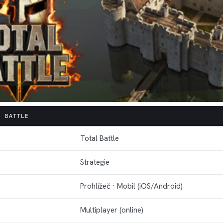
L BATTLE
Total Battle
Strategie
Prohlížeč · Mobil (iOS/Android)
Multiplayer (online)