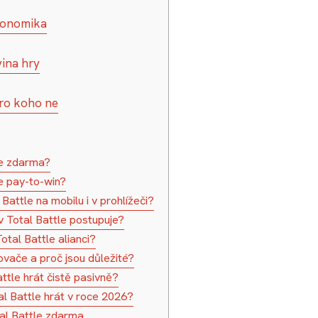
ekonomika
vina hry
pro koho ne
le zdarma?
e pay-to-win?
Battle na mobilu i v prohlížeči?
v Total Battle postupuje?
otal Battle alianci?
ovače a proč jsou důležité?
ttle hrát čistě pasivně?
al Battle hrát v roce 2026?
al Battle zdarma