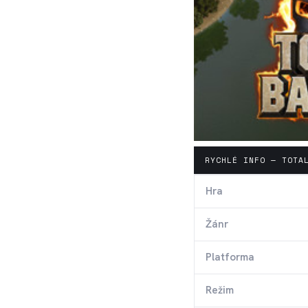
RYCHLÉ INFO — TOTA
Hra
Žánr
Platforma
Režim