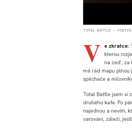
TOTAL BATTLE — PODÍVE
V
e zkratce:
T
kterou rozj
na zeď, za 
má rád mapu plnou j
spěchače a milovníky
Total Battle jsem si 
druhého kafe. Po pár
najednou a nevím, kt
varování, záleží, jes