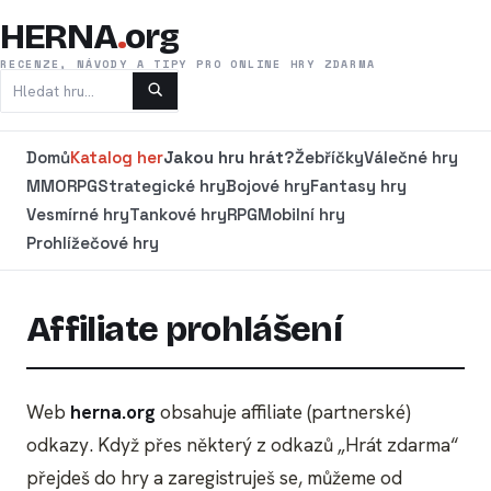
HERNA
.
org
RECENZE, NÁVODY A TIPY PRO ONLINE HRY ZDARMA
Domů
Katalog her
Jakou hru hrát?
Žebříčky
Válečné hry
MMORPG
Strategické hry
Bojové hry
Fantasy hry
Vesmírné hry
Tankové hry
RPG
Mobilní hry
Prohlížečové hry
Affiliate prohlášení
Web
herna.org
obsahuje affiliate (partnerské)
odkazy. Když přes některý z odkazů „Hrát zdarma“
přejdeš do hry a zaregistruješ se, můžeme od