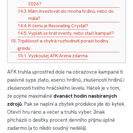
2026?
Mám investovat do mnoha hrdinů, nebo do
mála?
K čemu je Resonating Crystal?
Vyplatí se hrát eventy, nebo stačí kampaň?
Trpělivost a chytrá rozhodnutí porazí hodiny
grindu
Vyzkoušej AFK Arena zdarma
AFK truhla uprostřed dole na obrazovce kampaně ti
pasivně sype zlato, esenci hrdinů, zkušenosti hrdinů i
zkušenosti tvého hráčského levelu. Háček je v tom,
že pojme maximálně
dvanáct hodin nasbíraných
zdrojů
. Pak se naplní a zbytek produkce jde do kytek.
Otevři hru ráno a večer a truhlu vyber. Jinak
přicházíš o desítky procent denního příjmu úplně
zadarmo (a to nikdo soudný nedělá).