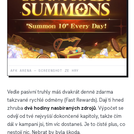
AFK ARENA — SCREENSHOT ZE HRY
Vedle pasivní truhly máš dvakrát denně zdarma
takzvané rychlé odměny (Fast Rewards). Dají ti hned
zhruba
dvě hodiny nasbíraných zdrojů
. Výpočet se
odvíjí od tvé nejvyšší dokončené kapitoly, takže čím
dál v kampani jsi, tím víc dostaneš. Je to čisté plus, co
nestojí nic. Nebrat by byla škoda.