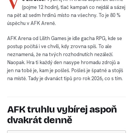
V
(pojme 12 hodin), tlač kampaň co nejdál a sázej
na pět až sedm hrdinů místo na všechny. To je 80 %
úspěchu v AFK Areně.
AFK Arena od Lilith Games je idle gacha RPG, kde se
postup počítá i ve chvíli, kdy zrovna spíš. To ale
neznamená, že na tvých rozhodnutích nezáleží.
Naopak. Hra ti každý den nasype hromadu zdrojů a
jen na tobě je, kam je pošleš. Pošleš je špatně a stojíš
na místě. Tady je dvanáct tipů pro rok 2026, co s tím.
AFK truhlu vybírej aspoň
dvakrát denně