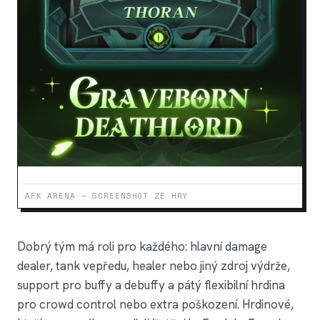
AFK ARENA — SCREENSHOT ZE HRY
Dobrý tým má roli pro každého: hlavní damage
dealer, tank vepředu, healer nebo jiný zdroj výdrže,
support pro buffy a debuffy a pátý flexibilní hrdina
pro crowd control nebo extra poškození. Hrdinové,