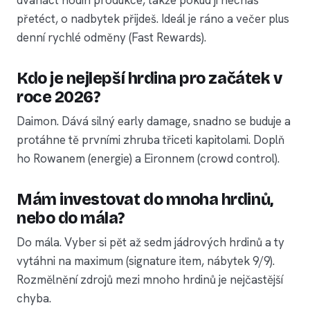
dvanáct hodin produkce, takže pokud ji necháš
přetéct, o nadbytek přijdeš. Ideál je ráno a večer plus
denní rychlé odměny (Fast Rewards).
Kdo je nejlepší hrdina pro začátek v
roce 2026?
Daimon. Dává silný early damage, snadno se buduje a
protáhne tě prvními zhruba třiceti kapitolami. Doplň
ho Rowanem (energie) a Eironnem (crowd control).
Mám investovat do mnoha hrdinů,
nebo do mála?
Do mála. Vyber si pět až sedm jádrových hrdinů a ty
vytáhni na maximum (signature item, nábytek 9/9).
Rozmělnění zdrojů mezi mnoho hrdinů je nejčastější
chyba.