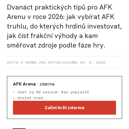
Dvanáct praktických tipů pro AFK
Arenu v roce 2026: jak vybírat AFK
truhlu, do kterých hrdinů investovat,
jak číst frakční výhody a kam
směřovat zdroje podle fáze hry.
VOJTA Z HERNA.ORG
/
AKTUALIZOVÁNO 26. 6. 2026
AFK Arena
· zdarma
Účet za 30 sekund
Bez poplatků
Hraješ hned
Začni hrát zdarma