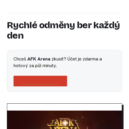
Rychlé odměny ber každý
den
Chceš
AFK Arena
zkusit? Účet je zdarma a
hotový za půl minuty.
Začni hrát zdarma