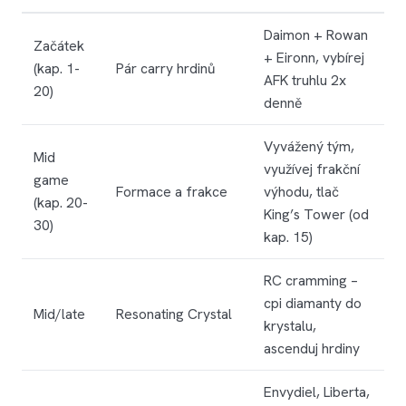
Daimon + Rowan
Začátek
+ Eironn, vybírej
(kap. 1-
Pár carry hrdinů
AFK truhlu 2x
20)
denně
Vyvážený tým,
Mid
využívej frakční
game
Formace a frakce
výhodu, tlač
(kap. 20-
King’s Tower (od
30)
kap. 15)
RC cramming –
cpi diamanty do
Mid/late
Resonating Crystal
krystalu,
ascenduj hrdiny
Envydiel, Liberta,