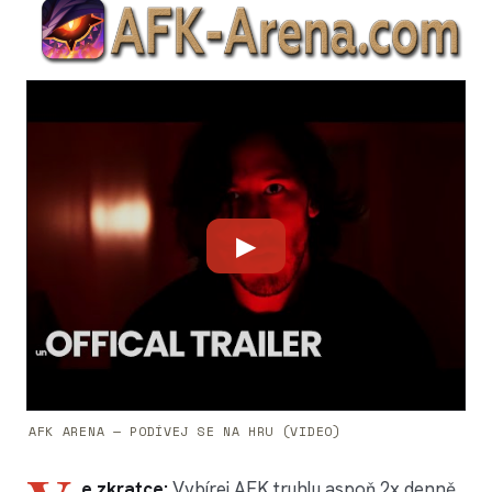
▶
AFK ARENA — PODÍVEJ SE NA HRU (VIDEO)
e zkratce:
Vybírej AFK truhlu aspoň 2x denně