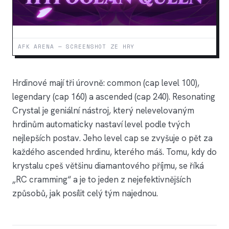
AFK ARENA — SCREENSHOT ZE HRY
Hrdinové mají tři úrovně: common (cap level 100),
legendary (cap 160) a ascended (cap 240). Resonating
Crystal je geniální nástroj, který nelevelovaným
hrdinům automaticky nastaví level podle tvých
nejlepších postav. Jeho level cap se zvyšuje o pět za
každého ascended hrdinu, kterého máš. Tomu, kdy do
krystalu cpeš většinu diamantového příjmu, se říká
„RC cramming“ a je to jeden z nejefektivnějších
způsobů, jak posílit celý tým najednou.