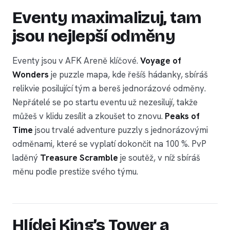
Eventy maximalizuj, tam
jsou nejlepší odměny
Eventy jsou v AFK Areně klíčové.
Voyage of
Wonders
je puzzle mapa, kde řešíš hádanky, sbíráš
relikvie posilující tým a bereš jednorázové odměny.
Nepřátelé se po startu eventu už nezesilují, takže
můžeš v klidu zesílit a zkoušet to znovu.
Peaks of
Time
jsou trvalé adventure puzzly s jednorázovými
odměnami, které se vyplatí dokončit na 100 %. PvP
laděný
Treasure Scramble
je soutěž, v níž sbíráš
měnu podle prestiže svého týmu.
Hlídej King’s Tower a