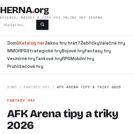
HERNA
.
org
RECENZE, NÁVODY A TIPY PRO ONLINE HRY ZDARMA
Domů
Katalog her
Jakou hru hrát?
Žebříčky
Válečné hry
MMORPG
Strategické hry
Bojové hry
Fantasy hry
Vesmírné hry
Tankové hry
RPG
Mobilní hry
Prohlížečové hry
DOMŮ
/
FANTASY HRY
/
AFK ARENA TIPY A TRIKY 2026
FANTASY HRY
AFK Arena tipy a triky
2026