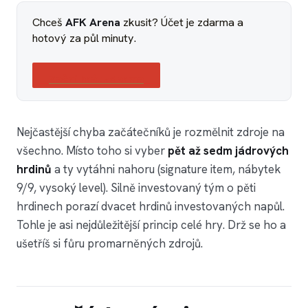
Chceš
AFK Arena
zkusit? Účet je zdarma a
hotový za půl minuty.
Začni hrát zdarma
Nejčastější chyba začátečníků je rozmělnit zdroje na
všechno. Místo toho si vyber
pět až sedm jádrových
hrdinů
a ty vytáhni nahoru (signature item, nábytek
9/9, vysoký level). Silně investovaný tým o pěti
hrdinech porazí dvacet hrdinů investovaných napůl.
Tohle je asi nejdůležitější princip celé hry. Drž se ho a
ušetříš si fůru promarněných zdrojů.