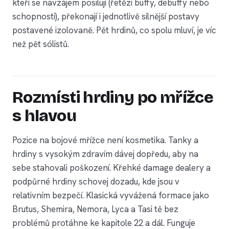
kteří se navzájem posilují (řetězí buffy, debuffy nebo
schopnosti), překonají i jednotlivě silnější postavy
postavené izolovaně. Pět hrdinů, co spolu mluví, je víc
než pět sólistů.
Rozmísti hrdiny po mřížce
s hlavou
Pozice na bojové mřížce není kosmetika. Tanky a
hrdiny s vysokým zdravím dávej dopředu, aby na
sebe stahovali poškození. Křehké damage dealery a
podpůrné hrdiny schovej dozadu, kde jsou v
relativním bezpečí. Klasická vyvážená formace jako
Brutus, Shemira, Nemora, Lyca a Tasi tě bez
problémů protáhne ke kapitole 22 a dál. Funguje